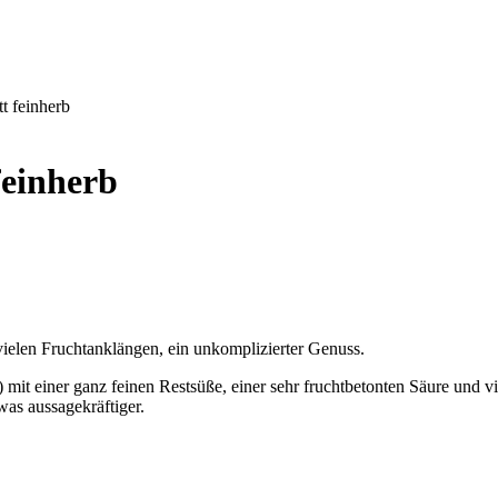
t feinherb
feinherb
t vielen Fruchtanklängen, ein unkomplizierter Genuss.
 mit einer ganz feinen Restsüße, einer sehr fruchtbetonten Säure und vie
was aussagekräftiger.