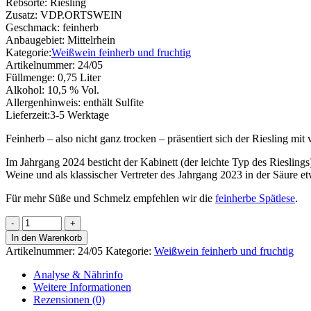
Rebsorte:
Riesling
Zusatz:
VDP.ORTSWEIN
Geschmack:
feinherb
Anbaugebiet:
Mittelrhein
Kategorie:
Weißwein feinherb und fruchtig
Artikelnummer:
24/05
Füllmenge:
0,75 Liter
Alkohol:
10,5 % Vol.
Allergenhinweis:
enthält Sulfite
Lieferzeit:
3-5 Werktage
Feinherb – also nicht ganz trocken – präsentiert sich der Riesling mi
Im Jahrgang 2024 besticht der Kabinett (der leichte Typ des Rieslings)
Weine und als klassischer Vertreter des Jahrgang 2023 in der Säure et
Für mehr Süße und Schmelz empfehlen wir die
feinherbe Spätlese
.
Bacharacher
Riesling
In den Warenkorb
Kabinett
Artikelnummer:
24/05
Kategorie:
Weißwein feinherb und fruchtig
feinherb
Menge
Analyse & Nährinfo
Weitere Informationen
Rezensionen (0)