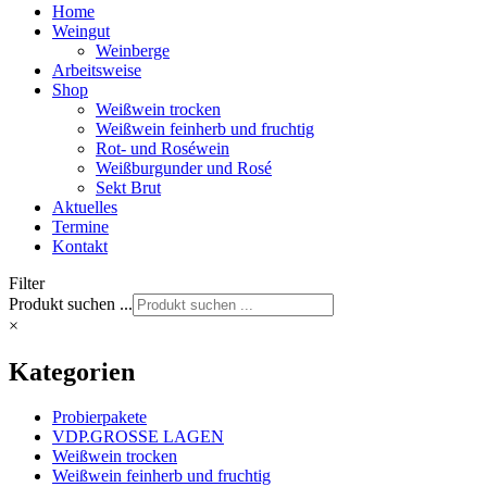
Home
Weingut
Weinberge
Arbeitsweise
Shop
Weißwein trocken
Weißwein feinherb und fruchtig
Rot- und Roséwein
Weißburgunder und Rosé
Sekt Brut
Aktuelles
Termine
Kontakt
Filter
Produkt suchen ...
×
Kategorien
Probierpakete
VDP.GROSSE LAGEN
Weißwein trocken
Weißwein feinherb und fruchtig