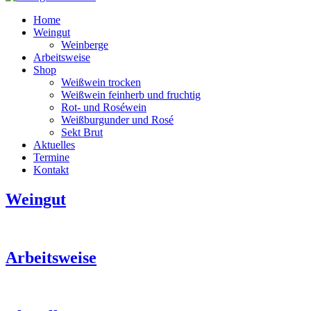
Home
Weingut
Weinberge
Arbeitsweise
Shop
Weißwein trocken
Weißwein feinherb und fruchtig
Rot- und Roséwein
Weißburgunder und Rosé
Sekt Brut
Aktuelles
Termine
Kontakt
Weingut
Weingut
Toni
Jost
Arbeitsweise