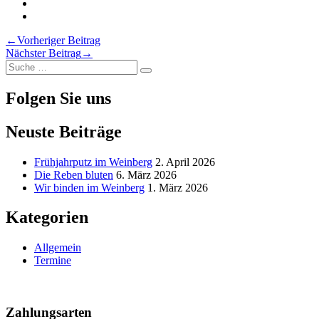
Twitter
auf
wächst
Weinberg
Der
Teilen
Facebook
auf
wächst
Weinberg
Der
Drucken
LinkedIn
auf
wächst
Weinberg
Der
Beitragsnavigation
←
Vorheriger Beitrag
Pinterest
auf
wächst
Weinberg
Nächster Beitrag
→
Xing
via
wächst
Suche
Email
Suche
nach:
Folgen Sie uns
Neuste Beiträge
Frühjahrputz im Weinberg
2. April 2026
Die Reben bluten
6. März 2026
Wir binden im Weinberg
1. März 2026
Kategorien
Allgemein
Termine
Nach
oben
Zahlungsarten