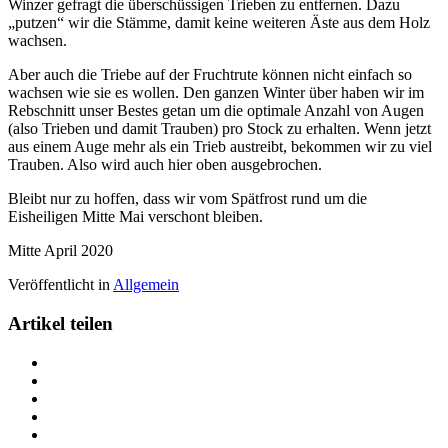
Winzer gefragt die überschüssigen Trieben zu entfernen. Dazu
„putzen“ wir die Stämme, damit keine weiteren Äste aus dem Holz
wachsen.
Aber auch die Triebe auf der Fruchtrute können nicht einfach so
wachsen wie sie es wollen. Den ganzen Winter über haben wir im
Rebschnitt unser Bestes getan um die optimale Anzahl von Augen
(also Trieben und damit Trauben) pro Stock zu erhalten. Wenn jetzt
aus einem Auge mehr als ein Trieb austreibt, bekommen wir zu viel
Trauben. Also wird auch hier oben ausgebrochen.
Bleibt nur zu hoffen, dass wir vom Spätfrost rund um die
Eisheiligen Mitte Mai verschont bleiben.
Mitte April 2020
Veröffentlicht in
Allgemein
Artikel teilen
Teilen
Der
Teilen
Weinberg
Der
Teilen
wächst
Weinberg
Der
Teilen
auf
wächst
Weinberg
Der
Teilen