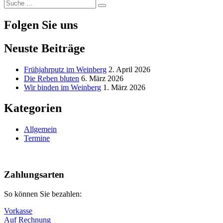
Suche
Xing
via
Durst
Suche
nach:
Email
Folgen Sie uns
Neuste Beiträge
Frühjahrputz im Weinberg
2. April 2026
Die Reben bluten
6. März 2026
Wir binden im Weinberg
1. März 2026
Kategorien
Allgemein
Termine
Nach
oben
Zahlungsarten
So können Sie bezahlen:
Vorkasse
Auf Rechnung