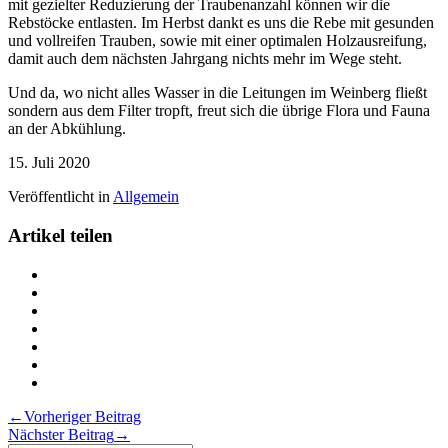
mit gezielter Reduzierung der Traubenanzahl können wir die
Rebstöcke entlasten. Im Herbst dankt es uns die Rebe mit gesunden
und vollreifen Trauben, sowie mit einer optimalen Holzausreifung,
damit auch dem nächsten Jahrgang nichts mehr im Wege steht.
Und da, wo nicht alles Wasser in die Leitungen im Weinberg fließt
sondern aus dem Filter tropft, freut sich die übrige Flora und Fauna
an der Abkühlung.
15. Juli 2020
Veröffentlicht in
Allgemein
Artikel teilen
Teilen
Die
Teilen
Reben
Die
Teilen
haben
Reben
Die
Teilen
Durst
haben
Reben
Die
Teilen
auf
Durst
haben
Reben
Die
Teilen
Twitter
auf
Durst
haben
Reben
Die
Drucken
Facebook
auf
Durst
haben
Reben
Die
Beitragsnavigation
←
Vorheriger Beitrag
LinkedIn
auf
Durst
haben
Reben
Nächster Beitrag
→
Pinterest
auf
Durst
haben