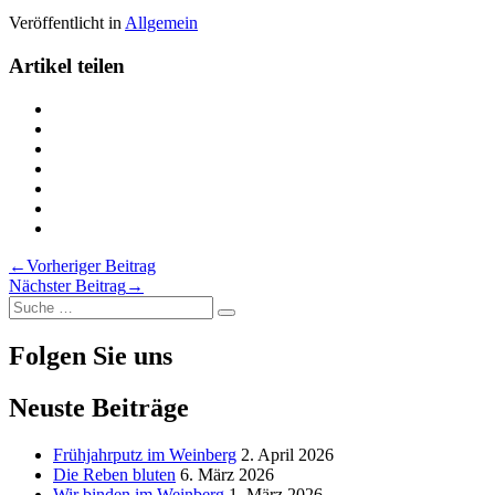
Veröffentlicht in
Allgemein
Artikel teilen
Teilen
Kellerarbeit
Teilen
auf
Kellerarbeit
Teilen
Twitter
auf
Kellerarbeit
Teilen
Facebook
auf
Kellerarbeit
Teilen
LinkedIn
auf
Kellerarbeit
Teilen
Pinterest
auf
Kellerarbeit
Drucken
Xing
via
Kellerarbeit
Beitragsnavigation
←
Vorheriger Beitrag
Email
Nächster Beitrag
→
Suche
Suche
nach:
Folgen Sie uns
Neuste Beiträge
Frühjahrputz im Weinberg
2. April 2026
Die Reben bluten
6. März 2026
Wir binden im Weinberg
1. März 2026