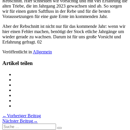
Rebschnitt. Hier schneiden wir vorsichtig und mit viel Erfahrung die
alten Triebe, die im Jahrgang 2023 gewachsen sind ab. So sorgen
wir für einen guten Saftfluss in der Rebe und für die besten
Voraussetzungen für eine gute Ernte im kommenden Jahr.
Aber der Rebschnitt ist nicht nur für das kommende Jahr: wenn wir
hier einen Fehler machen, benötigt der Stock etliche Jahrgänge um
wieder gerade zu wachsen. Darum ist für uns große Vorsicht und
Erfahrung gefragt.
02
Veröffentlicht in
Allgemein
Artikel teilen
Teilen
Rebschnitt
Teilen
im
Rebschnitt
Teilen
Sonnenschein
im
Rebschnitt
Teilen
auf
Sonnenschein
im
Rebschnitt
Teilen
Twitter
auf
Sonnenschein
im
Rebschnitt
Teilen
Facebook
auf
Sonnenschein
im
Rebschnitt
Drucken
LinkedIn
auf
Sonnenschein
im
Rebschnitt
Beitragsnavigation
←
Vorheriger Beitrag
Pinterest
auf
Sonnenschein
im
Nächster Beitrag
→
Xing
via
Sonnenschein
Suche
Email
Suche