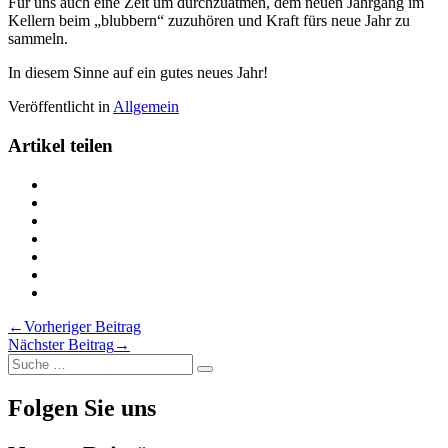
Für uns auch eine Zeit um durchzuatmen, dem neuen Jahrgang im
Kellern beim „blubbern“ zuzuhören und Kraft fürs neue Jahr zu
sammeln.
In diesem Sinne auf ein gutes neues Jahr!
Veröffentlicht in
Allgemein
Artikel teilen
Teilen
Winterruhe
Teilen
auf
Winterruhe
Teilen
Twitter
auf
Winterruhe
Teilen
Facebook
auf
Winterruhe
Teilen
LinkedIn
auf
Winterruhe
Teilen
Pinterest
auf
Winterruhe
Drucken
Xing
via
Winterruhe
Beitragsnavigation
←
Vorheriger Beitrag
Email
Nächster Beitrag
→
Suche
Suche
nach:
Folgen Sie uns