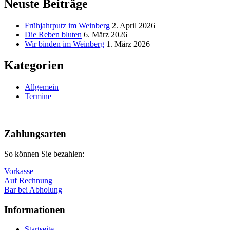
Neuste Beiträge
Frühjahrputz im Weinberg
2. April 2026
Die Reben bluten
6. März 2026
Wir binden im Weinberg
1. März 2026
Kategorien
Allgemein
Termine
Nach
oben
Zahlungsarten
So können Sie bezahlen:
Vorkasse
Auf Rechnung
Bar bei Abholung
Informationen
Startseite