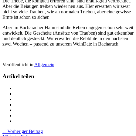
Die Triebe, die komplett erfroren sind, sind braun-grau vertrocknet.
Aber die Beiaugen treiben wieder neu aus. Hier erwarten wir zwar
nicht so viele Trauben, wie an normalen Trieben, aber eine gewisse
Ernte ist schon so sicher.
Aber im Bacharacher Hahn sind die Reben dagegen schon sehr weit
entwickelt. Die Gescheite (Ansätze von Trauben) sind gut erkennbar
und deutlich gestreckt. Wir erwarten die Rebblüte in den nächsten
zwei Wochen – passend zu unserem WeinDate in Bacharach.
Veröffentlicht in
Allgemein
Artikel teilen
Teilen
Der
Teilen
zweite
Der
Teilen
Austrieb
zweite
Der
Teilen
auf
Austrieb
zweite
Der
Teilen
Twitter
auf
Austrieb
zweite
Der
Teilen
Facebook
auf
Austrieb
zweite
Der
Drucken
LinkedIn
auf
Austrieb
zweite
Der
Beitragsnavigation
←
Vorheriger Beitrag
Pinterest
auf
Austrieb
zweite