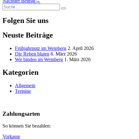
Nächster Beitrag
→
Xing
via
Austrieb
Suche
Email
Suche
nach:
Folgen Sie uns
Neuste Beiträge
Frühjahrputz im Weinberg
2. April 2026
Die Reben bluten
6. März 2026
Wir binden im Weinberg
1. März 2026
Kategorien
Allgemein
Termine
Nach
oben
Zahlungsarten
So können Sie bezahlen:
Vorkasse